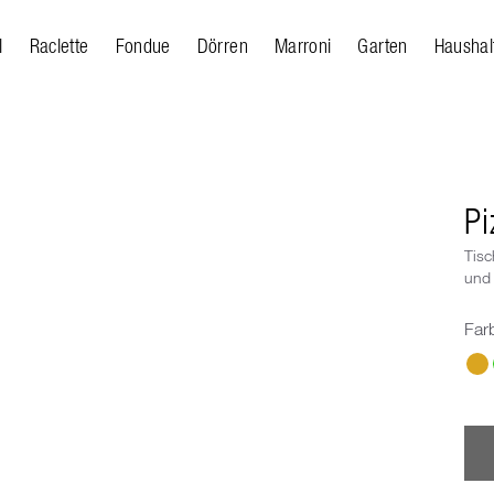
l
Raclette
Fondue
Dörren
Marroni
Garten
Haushal
Pi
Tisc
und 
Far
Wäh