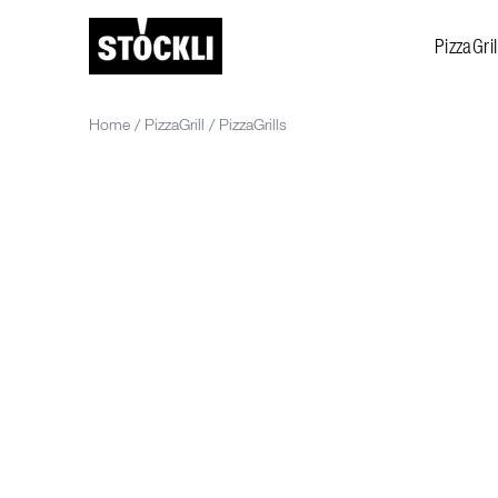
PizzaGril
Home
/
PizzaGrill
/
PizzaGrills