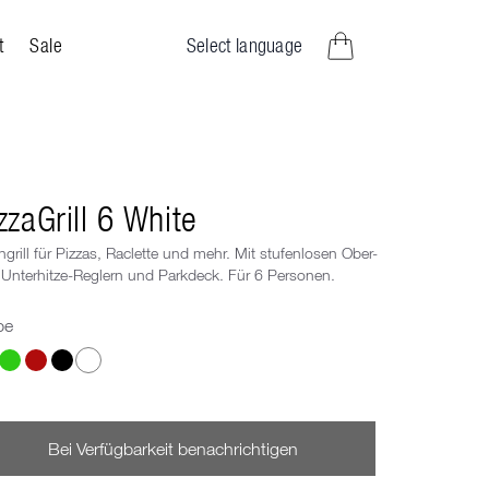
Select language
t
Sale
Artikel im Warenkorb
zzaGrill 6 White
hgrill für Pizzas, Raclette und mehr. Mit stufenlosen Ober-
Unterhitze-Reglern und Parkdeck. Für 6 Personen.
be
le eine Farbe
Bei Verfügbarkeit benachrichtigen