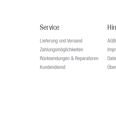
Service
Hi
Lieferung und Versand
AGB
Zahlungsmöglichkeiten
Imp
Rücksendungen & Reparaturen
Date
Kundendienst
Über
 13.30 - 17.00 Uhr Freitags bis 16.00 Uhr |
Kein Fabrikverkauf vorhand
© A. & J. Stöckli AG 2025