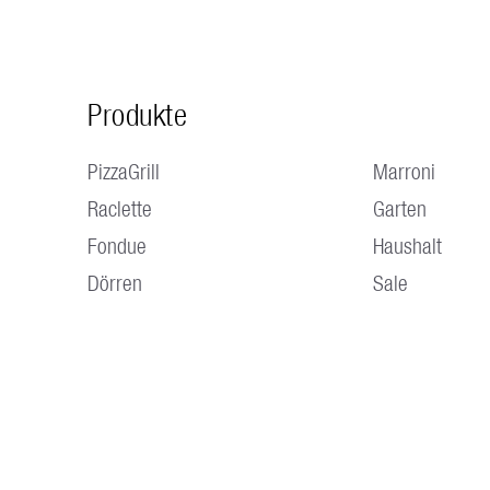
Produkte
PizzaGrill
Marroni
Raclette
Garten
Fondue
Haushalt
Dörren
Sale
ÖFFNUNGSZEITEN Montag bis Donnerstag 07.30 - 12.00 Uhr /