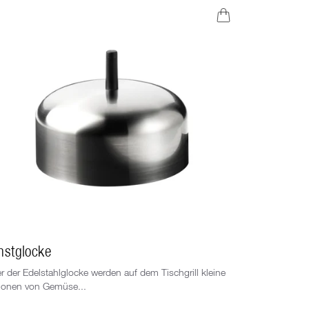
NEW
nstglocke
Zusatzpfä
r der Edelstahlglocke werden auf dem Tischgrill kleine
Set aus zwei
ionen von Gemüse...