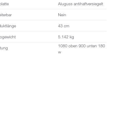
platte
Aluguss antihaftversiegelt
iterbar
Nein
duktlänge
43 cm
togewicht
5.142 kg
1080 oben 900 unten 180
stung
w