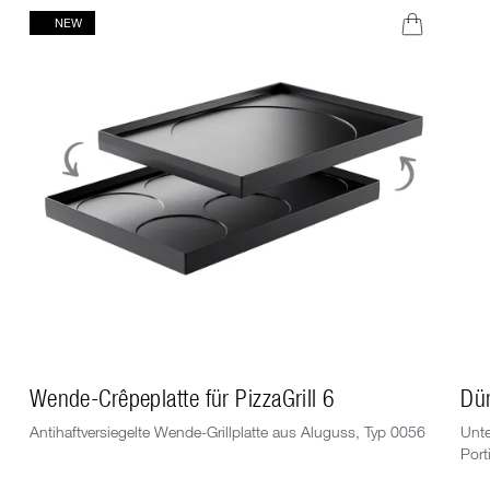
NEW
Wende-Crêpeplatte für PizzaGrill 6
Dü
Antihaftversiegelte Wende-Grillplatte aus Aluguss, Typ 0056
Unte
Port