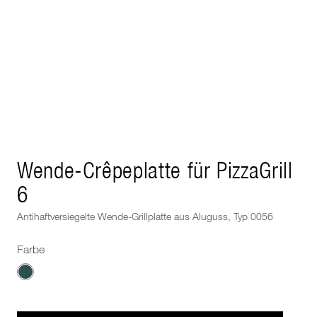
Next image
Wende-Crêpeplatte für PizzaGrill
6
Antihaftversiegelte Wende-Grillplatte aus Aluguss, Typ 0056
Farbe
Wähle eine Farbe