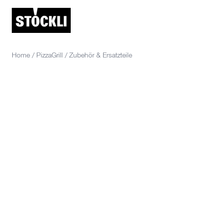
Home
/
PizzaGrill
/
Zubehör & Ersatzteile