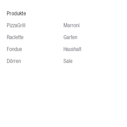
Produkte
PizzaGrill
Marroni
Raclette
Garten
Fondue
Haushalt
Dörren
Sale
Service
Hinweise
Lieferung und Versand
AGBs
Zahlungsmöglichkeiten
Impressum
Rücksendungen & 
Datenschutz