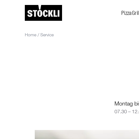
PizzaGril
Home
/
Service
Montag bi
07.30 – 12