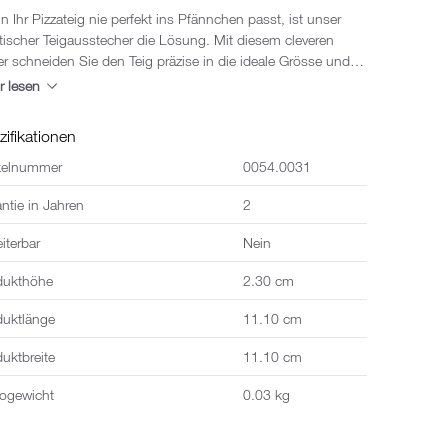
 Ihr Pizzateig nie perfekt ins Pfännchen passt, ist unser
tischer Teigausstecher die Lösung. Mit diesem cleveren
er schneiden Sie den Teig präzise in die ideale Grösse und
. Gefertigt aus robustem Kunststoff, ist der Teigausstecher
r lesen
lebig und für den täglichen Gebrauch bestens geeignet und
seitig einsetzbar. Nutzen Sie ihn nicht nur für Pizza, sondern
zifikationen
 für Flammkuchen oder Wähenteig. Perfekte Ergebnisse
 garantiert.
ikelnummer
0054.0031
ntie in Jahren
2
iterbar
Nein
dukthöhe
2.30 cm
duktlänge
11.10 cm
uktbreite
11.10 cm
togewicht
0.03 kg