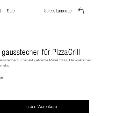
Select language
t
Sale
Artikel im Warenkorb
igausstecher für PizzaGrill
ausstecher für perfekt geformte Mini-Pizzas, Flammkuchen
 mehr.
be
le eine Farbe
In den Warenkorb