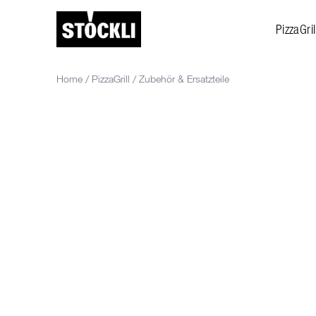
PizzaGril
Home
/
PizzaGrill
/
Zubehör & Ersatzteile