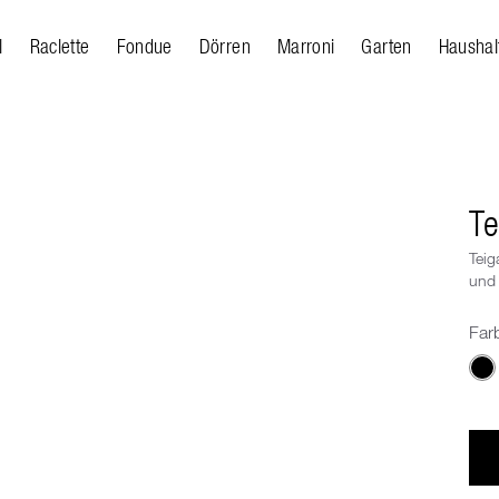
l
Raclette
Fondue
Dörren
Marroni
Garten
Haushal
Te
Teig
und
Far
Wäh