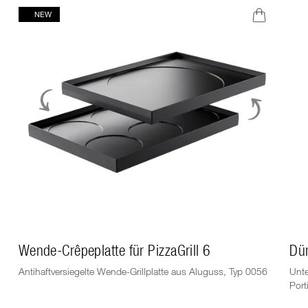
NEW
Wende-Crêpeplatte für PizzaGrill 6
Dü
Antihaftversiegelte Wende-Grillplatte aus Aluguss, Typ 0056
Unte
Port