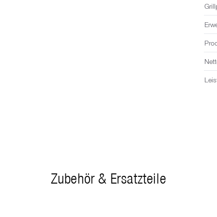
herz
Grill
Erwe
Pro
Net
Lei
Zubehör & Ersatzteile