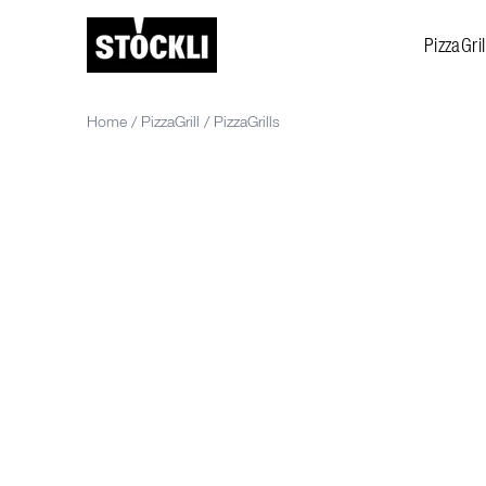
PizzaGril
Home
/
PizzaGrill
/
PizzaGrills