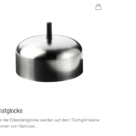
nstglocke
Silikonunt
r der Edelstahlglocke werden auf dem Tischgrill kleine
Die Silikonun
ionen von Gemüse...
Tisch....