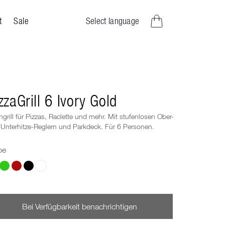
Select language
t
Sale
Artikel im Warenkorb
zzaGrill 6 Ivory Gold
hgrill für Pizzas, Raclette und mehr. Mit stufenlosen Ober-
Unterhitze-Reglern und Parkdeck. Für 6 Personen.
be
le eine Farbe
Bei Verfügbarkeit benachrichtigen