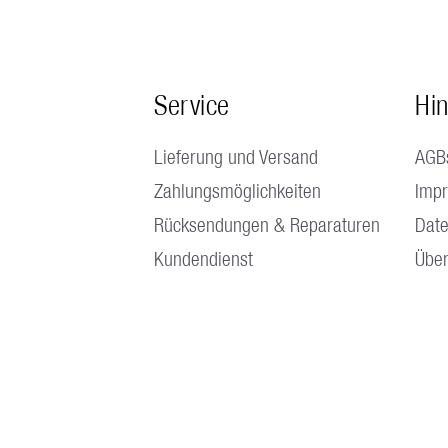
Service
Hi
Lieferung und Versand
AGB
Zahlungsmöglichkeiten
Imp
Rücksendungen & Reparaturen
Date
Kundendienst
Über
 13.30 - 17.00 Uhr Freitags bis 16.00 Uhr |
Kein Fabrikverkauf vorhand
© A. & J. Stöckli AG 2025