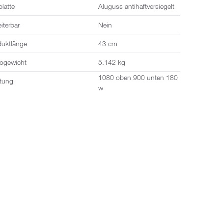
hafte Snacks.
platte
Aluguss antihaftversiegelt
iterbar
Nein
duktlänge
43 cm
togewicht
5.142 kg
1080 oben 900 unten 180
stung
w