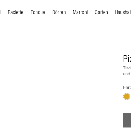
l
Raclette
Fondue
Dörren
Marroni
Garten
Haushal
Pi
Tisc
und 
Far
Wäh