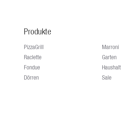
Produkte
PizzaGrill
Marroni
Raclette
Garten
Fondue
Haushalt
Dörren
Sale
ÖFFNUNGSZEITEN Montag bis Donnerstag 07.30 - 12.00 Uhr /