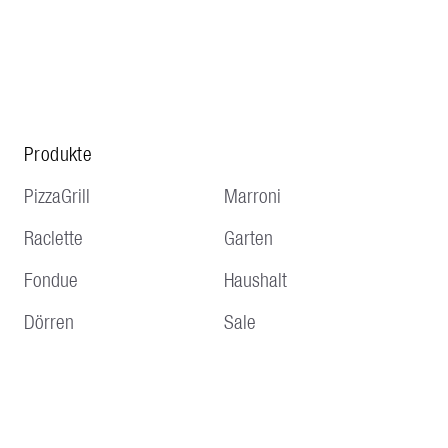
Produkte
PizzaGrill
Marroni
Raclette
Garten
Fondue
Haushalt
Dörren
Sale
Service
Hinweise
Lieferung und Versand
AGBs