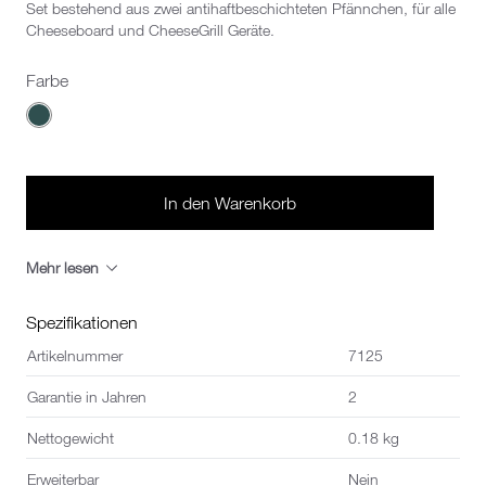
Set bestehend aus zwei antihaftbeschichteten Pfännchen, für alle
Cheeseboard und CheeseGrill Geräte.
Farbe
Wähle eine Farbe
In den Warenkorb
Mehr lesen
Spezifikationen
Artikelnummer
7125
Garantie in Jahren
2
Nettogewicht
0.18 kg
Erweiterbar
Nein