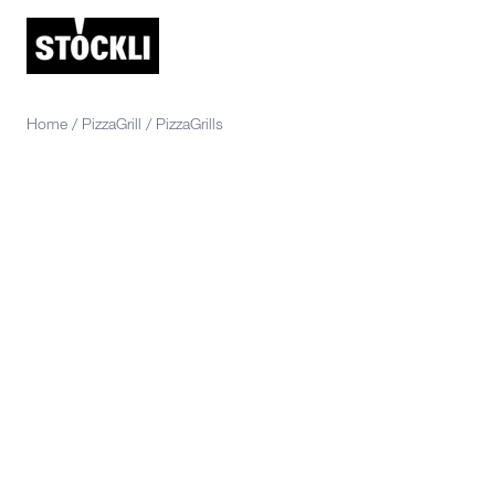
Home
/
PizzaGrill
/
PizzaGrills