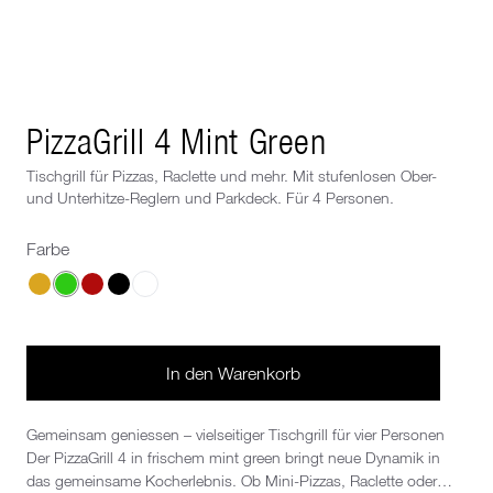
Next image
PizzaGrill 4 Mint Green
Tischgrill für Pizzas, Raclette und mehr. Mit stufenlosen Ober-
und Unterhitze-Reglern und Parkdeck. Für 4 Personen.
Farbe
Wähle eine Farbe
In den Warenkorb
Gemeinsam geniessen – vielseitiger Tischgrill für vier Personen
Der PizzaGrill 4 in frischem mint green bringt neue Dynamik in
das gemeinsame Kocherlebnis. Ob Mini-Pizzas, Raclette oder