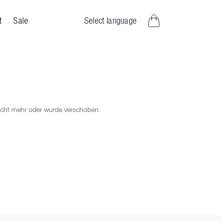
Select language
t
Sale
Artikel im Warenkorb
nicht mehr oder wurde verschoben.