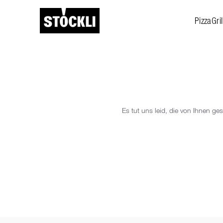
PizzaGril
Es tut uns leid, die von Ihnen g