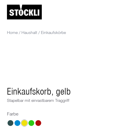
Home
/
Haushalt
/
Einkaufskörbe
Einkaufskorb, gelb
Stapelbar mit einrastbarem Traggriff
Farbe
Wähle eine Farbe