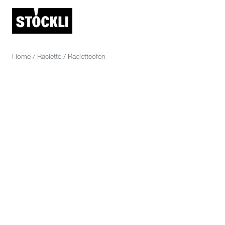
Home
/
Raclette
/
Racletteöfen