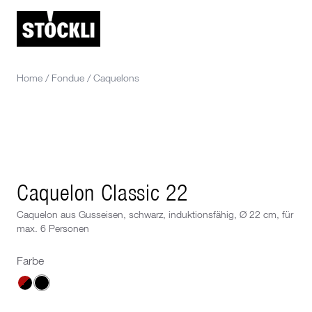
Home
/
Fondue
/
Caquelons
Caquelon Classic 22
Caquelon aus Gusseisen, schwarz, induktionsfähig, Ø 22 cm, für
max. 6 Personen
Farbe
Wähle eine Farbe