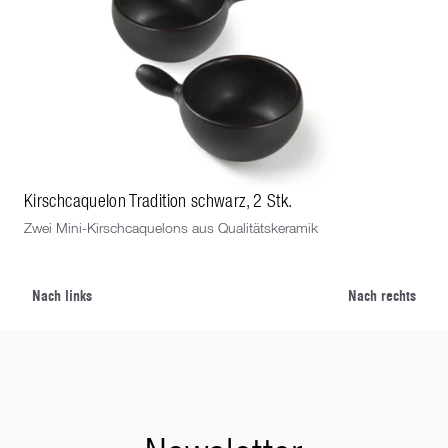
Kirschcaquelon Tradition schwarz, 2 Stk.
Rec
Zwei Mini-Kirschcaquelons aus Qualitätskeramik
Mit
Win
Nach links
Nach rechts