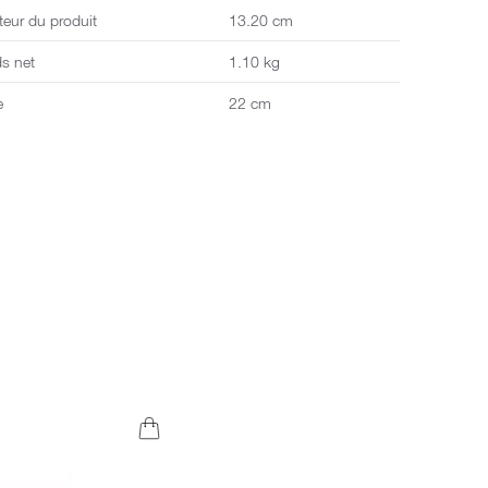
eur du produit
13.20 cm
ds net
1.10 kg
e
22 cm