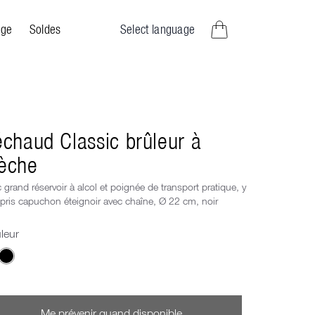
Select language
ge
Soldes
articles dans le panier,
chaud Classic brûleur à
èche
 grand réservoir à alcol et poignée de transport pratique, y
ris capuchon éteignoir avec chaîne, Ø 22 cm, noir
leur
isis un Couleur
Me prévenir quand disponible