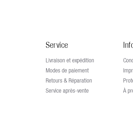
Service
Inf
Livraison et expédition
Cond
Modes de paiement
Imp
Retours & Réparation
Prot
Service après-vente
À pr
30 - 17h00 Le vendredi jusqu'à 16h00 |
Aucun magasin d'usine disponibl