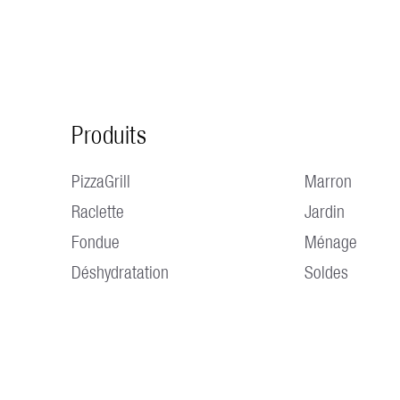
Produits
PizzaGrill
Marron
Raclette
Jardin
Fondue
Ménage
Déshydratation
Soldes
HORAIRES D'OUVERTURE Lundi au jeudi 7h30 - 12h00 / 13h