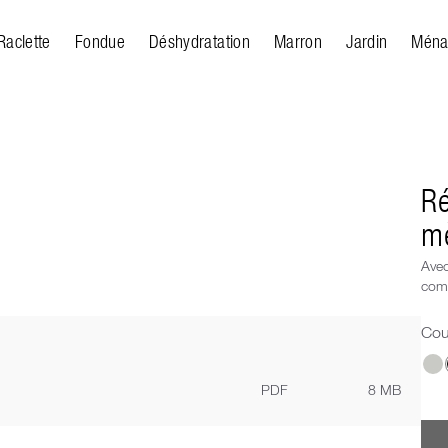
Raclette
Fondue
Déshydratation
Marron
Jardin
Ména
Ré
m
Avec
comp
Cou
Cho
PDF
8 MB