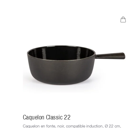
Caquelon Classic 22
Caquelon en fonte, noir, compatible induction, Ø 22 cm,