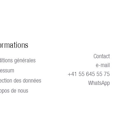
ormations
Contact
itions générales
e-mail
ressum
+41 55 645 55 75
ection des données
WhatsApp
opos de nous
e.
Blog