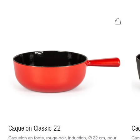
Caquelon Classic 22
Caq
Caquelon en fonte, rouge-noir, induction, Ø 22 cm, pour
Caqu