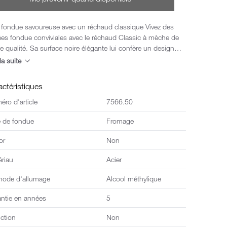
fondue savoureuse avec un réchaud classique Vivez des
ées fondue conviviales avec le réchaud Classic à mèche de
e qualité. Sa surface noire élégante lui confère un design
iné, tandis que sa finition robuste garantit un plaisir durable.
la suite
l pour les fondues au fromage traditionnelles. Apportez le
sir de la fondue suisse chez vous!
actéristiques
ro d'article
7566.50
e de fondue
Fromage
or
Non
ériau
Acier
hode d'allumage
Alcool méthylique
antie en années
5
ction
Non