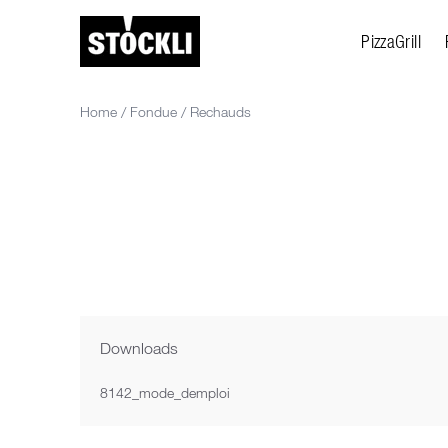
PizzaGrill
Home
/
Fondue
/
Rechauds
Downloads
8142_mode_demploi