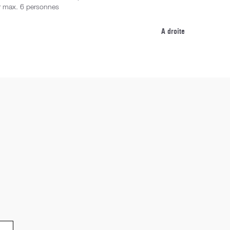
r max. 6 personnes
cm, pour max
A droite