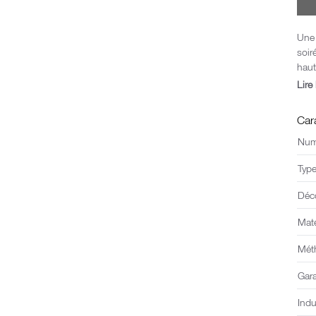
Une 
soir
haut
raff
Lire 
Idéa
plai
Car
Numé
Typ
Déc
Mat
Mét
Gar
Indu