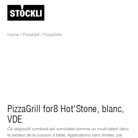
Home
/
PizzaGrill
/
PizzaGrills
PizzaGrill for8 Hot'Stone, blanc,
VDE
Ce dispositif combiné est considéré comme un multi-talent dans
le secteur de la cuisson à table. Applications sans limites: par