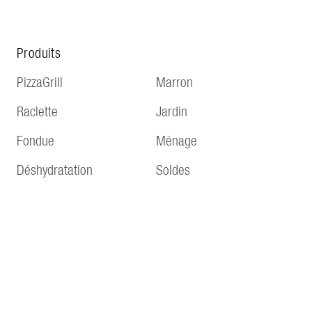
Produits
PizzaGrill
Marron
Raclette
Jardin
Fondue
Ménage
Déshydratation
Soldes
Service
Informations
Livraison et expédition
Conditions générales
Modes de paiement
Impressum