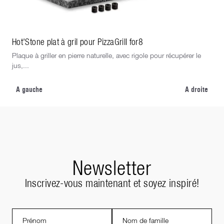
Hot'Stone plat à gril pour PizzaGrill for8
Pla
Plaque à griller en pierre naturelle, avec rigole pour récupérer le
Pla
jus,...
mini
A gauche
A droite
Newsletter
Inscrivez-vous maintenant et soyez inspiré!