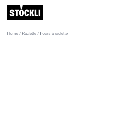
Home
/
Raclette
/
Fours à raclette