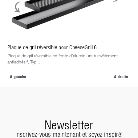
Plaque de gril réversible pour CheeseGrill 6
Clo
Plaque de gril réversible en fonte d’aluminium à revêtement
Sou
antiadhésif, Typ...
lég
A gauche
A droite
Newsletter
Inscrivez-vous maintenant et soyez inspiré!