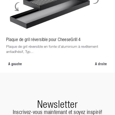
Plaque de gril réversible pour CheeseGrill 4
Clo
Plaque de gril réversible en fonte d’aluminium à revêtement
Sou
antiadhésif, Typ...
lég
A gauche
A droite
Newsletter
Inscrivez-vous maintenant et soyez inspiré!