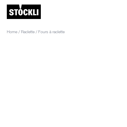
Home
/
Raclette
/
Fours à raclette